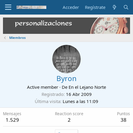
Acceder
Regístrate
Miembros
Byron
Active member
·
De
En el Lejano Norte
Registrado
16 Abr 2009
Última visita
Lunes a las 11:09
Mensajes
Reaction score
Puntos
1.529
2
38