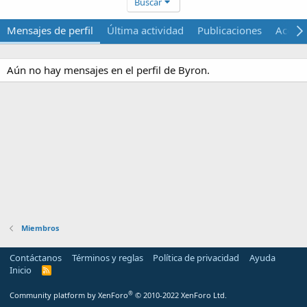
Buscar
Mensajes de perfil
Última actividad
Publicaciones
Acerca
Aún no hay mensajes en el perfil de Byron.
Miembros
Contáctanos
Términos y reglas
Política de privacidad
Ayuda
Inicio
R
S
S
®
Community platform by XenForo
© 2010-2022 XenForo Ltd.