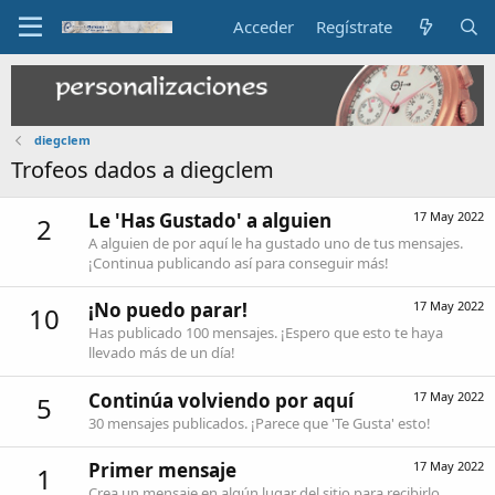
Acceder
Regístrate
diegclem
Trofeos dados a diegclem
Le 'Has Gustado' a alguien
17 May 2022
2
A alguien de por aquí le ha gustado uno de tus mensajes.
¡Continua publicando así para conseguir más!
¡No puedo parar!
17 May 2022
10
Has publicado 100 mensajes. ¡Espero que esto te haya
llevado más de un día!
Continúa volviendo por aquí
17 May 2022
5
30 mensajes publicados. ¡Parece que 'Te Gusta' esto!
Primer mensaje
17 May 2022
1
Crea un mensaje en algún lugar del sitio para recibirlo.