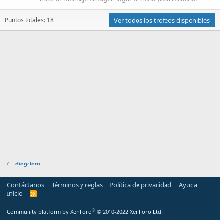
Puntos totales: 18
Ver todos los trofeos disponibles
diegclem
Contáctanos
Términos y reglas
Política de privacidad
Ayuda
Inicio
R
S
S
®
Community platform by XenForo
© 2010-2022 XenForo Ltd.