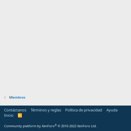
Miembros
Contáctanos
Términos y reglas
Política de privacidad
Ayuda
Inicio
R
S
S
®
Community platform by XenForo
© 2010-2022 XenForo Ltd.