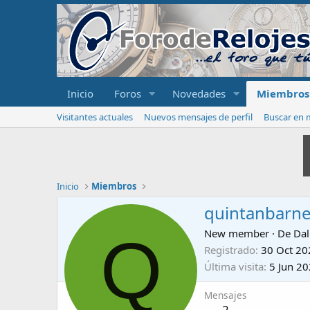
Inicio
Foros
Novedades
Miembros
Visitantes actuales
Nuevos mensajes de perfil
Buscar en m
Inicio
Miembros
quintanbarn
Q
New member
·
De
Dal
Registrado
30 Oct 20
Última visita
5 Jun 2
Mensajes
2