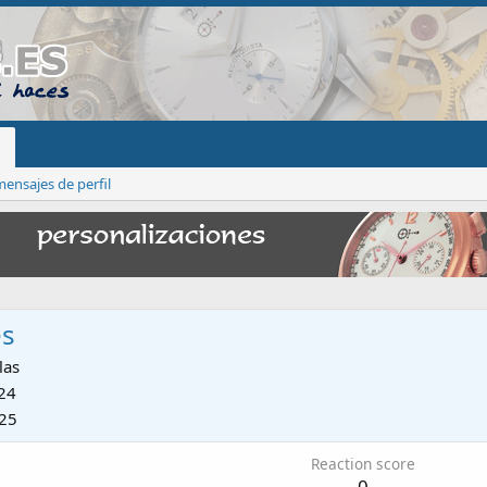
ensajes de perfil
es
las
24
025
Reaction score
0