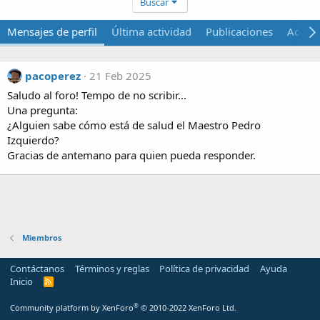
Buscar
Mensajes de perfil
Última actividad
Publicaciones
Acerca
pacoperez
21 Feb 2025
Saludo al foro! Tempo de no scribir...
Una pregunta:
¿Alguien sabe cómo está de salud el Maestro Pedro
Izquierdo?
Gracias de antemano para quien pueda responder.
Miembros
Contáctanos
Términos y reglas
Política de privacidad
Ayuda
Inicio
R
S
S
®
Community platform by XenForo
© 2010-2022 XenForo Ltd.