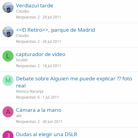
Verdiazul tarde
Claudio
Respuestas
2
29 Jul 2011
<<El Retiro>>, parque de Madrid
Claudio
Respuestas
2
26 Jul 2011
capturador de video
L
localet
Respuestas
2
18 Jul 2011
Debate sobre Alguien me puede explicar ?? foto
M
real
Monica Naranja
Respuestas
6
1 Jul 2011
Cámara a la mano
A
abr
Respuestas
2
30 Jun 2011
Dudas al elegir una DSLR
J