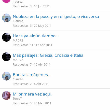
jrperez
Respuestas
3
10 Jun 2011
Nobleza en la pose y en el gesto, o viceversa
Claudio
Respuestas
3
29 May 2011
Hace ya algún tiempo...
MAD72
Respuestas
11
17 Abr 2011
Más paisajes: Grecia, Croacia e Italia
MAD72
Respuestas
7
16 Abr 2011
Bonitas imágenes...
Claudio
Respuestas
2
4 Abr 2011
Mi primera vez aqui.
TonieT
Respuestas
5
26 Mar 2011