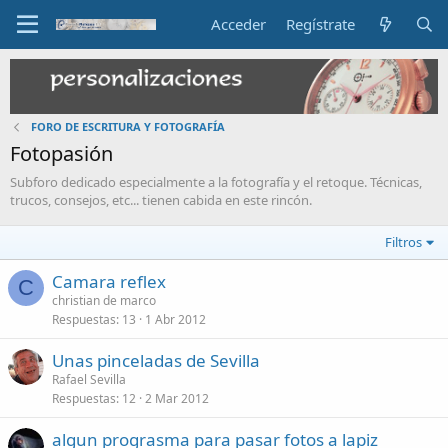
Acceder
Regístrate
FORO DE ESCRITURA Y FOTOGRAFÍA
Fotopasión
Subforo dedicado especialmente a la fotografía y el retoque. Técnicas,
trucos, consejos, etc... tienen cabida en este rincón.
Filtros
Camara reflex
C
christian de marco
Respuestas
13
1 Abr 2012
Unas pinceladas de Sevilla
Rafael Sevilla
Respuestas
12
2 Mar 2012
algun prograsma para pasar fotos a lapiz