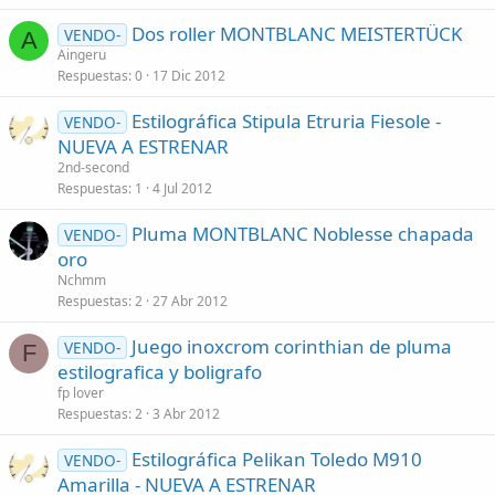
Dos roller MONTBLANC MEISTERTÜCK
VENDO-
A
Aingeru
Respuestas
0
17 Dic 2012
Estilográfica Stipula Etruria Fiesole -
VENDO-
NUEVA A ESTRENAR
2nd-second
Respuestas
1
4 Jul 2012
Pluma MONTBLANC Noblesse chapada
VENDO-
oro
Nchmm
Respuestas
2
27 Abr 2012
Juego inoxcrom corinthian de pluma
VENDO-
F
estilografica y boligrafo
fp lover
Respuestas
2
3 Abr 2012
Estilográfica Pelikan Toledo M910
VENDO-
Amarilla - NUEVA A ESTRENAR