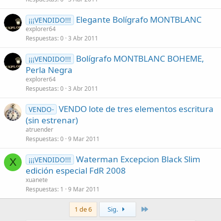
Elegante Bolígrafo MONTBLANC
¡¡¡VENDIDO!!!
explorer64
Respuestas
0
3 Abr 2011
Bolígrafo MONTBLANC BOHEME,
¡¡¡VENDIDO!!!
Perla Negra
explorer64
Respuestas
0
3 Abr 2011
VENDO lote de tres elementos escritura
VENDO-
(sin estrenar)
atruender
Respuestas
0
9 Mar 2011
Waterman Excepcion Black Slim
¡¡¡VENDIDO!!!
X
edición especial FdR 2008
xuanete
Respuestas
1
9 Mar 2011
Último
1 de 6
Sig.