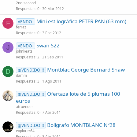
2nd-second
Respuestas
0
30 Mar 2012
Mini estilográfica PETER PAN (63 mm)
VENDO-
F
ferraz
Respuestas
0
3 Ene 2012
Swan S22
VENDO-
J
johnkeats
Respuestas
2
21 Sep 2011
Montblac George Bernard Shaw
¡¡¡VENDIDO!!!
D
damm
Respuestas
3
1 Ago 2011
Ofertaza lote de 5 plumas 100
¡¡¡VENDIDO!!!
euros
atruender
Respuestas
0
7 Abr 2011
Bolígrafo MONTBLANC Nº28
¡¡¡VENDIDO!!!
explorer64
Respuestas
0
3 Abr 2011