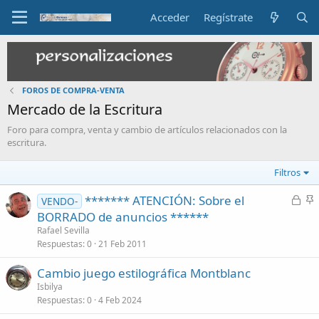
Acceder
Regístrate
FOROS DE COMPRA-VENTA
Mercado de la Escritura
Foro para compra, venta y cambio de artículos relacionados con la
escritura.
Filtros
C
******* ATENCIÓN: Sobre el
VENDO-
e
n
BORRADO de anuncios ******
r
c
Rafael Sevilla
r
l
Respuestas
0
21 Feb 2011
a
a
Cambio juego estilográfica Montblanc
d
d
Isbilya
o
o
Respuestas
0
4 Feb 2024