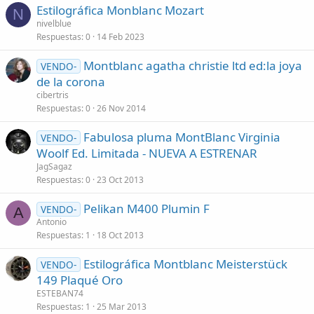
Estilográfica Monblanc Mozart
N
nivelblue
Respuestas
0
14 Feb 2023
Montblanc agatha christie ltd ed:la joya
VENDO-
de la corona
cibertris
Respuestas
0
26 Nov 2014
Fabulosa pluma MontBlanc Virginia
VENDO-
Woolf Ed. Limitada - NUEVA A ESTRENAR
JagSagaz
Respuestas
0
23 Oct 2013
Pelikan M400 Plumin F
VENDO-
A
Antonio
Respuestas
1
18 Oct 2013
Estilográfica Montblanc Meisterstück
VENDO-
149 Plaqué Oro
ESTEBAN74
Respuestas
1
25 Mar 2013