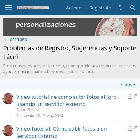
Acceder
Regístrate
OFF-TOPIC
Problemas de Registro, Sugerencias y Soporte
Técni
Si no consigues activar tu cuenta, tienes problemas técnicos o necesitas
ayuda/consejos para subir fotos... este es tu foro.
Filtros
C
Video tutorial de cómo subir fotos al foro
e
n
usando un servidor externo
r
c
Rafael Sevilla
r
l
Respuestas
0
3 May 2014
a
a
C
Video-Tutorial: Cómo subir fotos a un
d
d
e
n
Servidor Externo
o
o