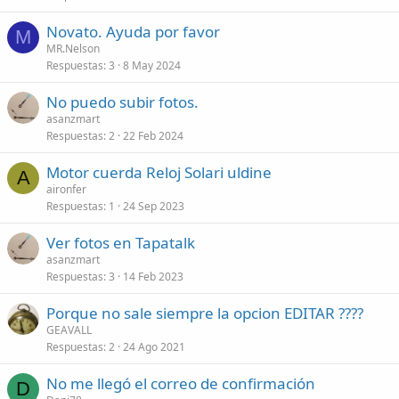
o
o
r
l
Novato. Ayuda por favor
a
a
M
MR.Nelson
d
d
Respuestas
3
8 May 2024
o
o
No puedo subir fotos.
asanzmart
Respuestas
2
22 Feb 2024
Motor cuerda Reloj Solari uldine
A
aironfer
Respuestas
1
24 Sep 2023
Ver fotos en Tapatalk
asanzmart
Respuestas
3
14 Feb 2023
Porque no sale siempre la opcion EDITAR ????
GEAVALL
Respuestas
2
24 Ago 2021
No me llegó el correo de confirmación
D