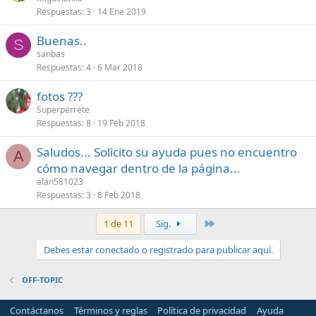
Respuestas
3
14 Ene 2019
Buenas..
S
sanbas
Respuestas
4
6 Mar 2018
fotos ???
Superperrete
Respuestas
8
19 Feb 2018
Saludos... Solicito su ayuda pues no encuentro
A
cómo navegar dentro de la página...
alan581023
Respuestas
3
8 Feb 2018
Último
1 de 11
Sig.
Debes estar conectado o registrado para publicar aquí.
OFF-TOPIC
Contáctanos
Términos y reglas
Política de privacidad
Ayuda