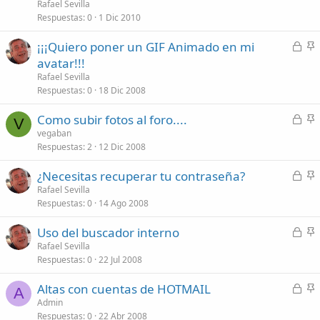
r
c
Rafael Sevilla
r
l
Respuestas
0
1 Dic 2010
a
a
C
¡¡¡Quiero poner un GIF Animado en mi
d
d
e
n
avatar!!!
o
o
r
c
Rafael Sevilla
r
l
Respuestas
0
18 Dic 2008
a
a
C
Como subir fotos al foro....
d
d
V
e
n
vegaban
o
o
Respuestas
2
12 Dic 2008
r
c
r
l
C
¿Necesitas recuperar tu contraseña?
a
a
e
n
Rafael Sevilla
d
d
Respuestas
0
14 Ago 2008
r
c
o
o
r
l
C
Uso del buscador interno
a
a
e
n
Rafael Sevilla
d
d
Respuestas
0
22 Jul 2008
r
c
o
o
r
l
C
Altas con cuentas de HOTMAIL
a
a
A
e
n
Admin
d
d
Respuestas
0
22 Abr 2008
r
c