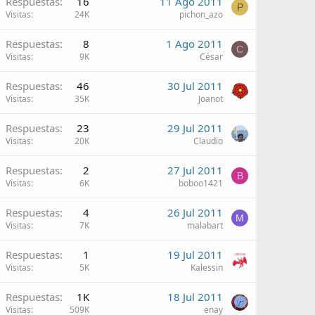
Respuestas
16
11 Ago 2011
P
Visitas
24K
pichon_azo
Respuestas
8
1 Ago 2011
C
Visitas
9K
César
Respuestas
46
30 Jul 2011
Visitas
35K
Joanot
Respuestas
23
29 Jul 2011
Visitas
20K
Claudio
Respuestas
2
27 Jul 2011
B
Visitas
6K
boboo1421
Respuestas
4
26 Jul 2011
M
Visitas
7K
malabart
Respuestas
1
19 Jul 2011
Visitas
5K
Kalessin
Respuestas
1K
18 Jul 2011
Visitas
509K
enay