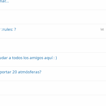
ar...
P
:rules: ?
o
l
l
udar a todos los amigos aquí : )
oportar 20 atmósferas?