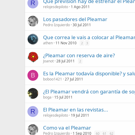
Que prevision hay de estrenar el Pleam
R
relojesdepiloto
1 Ago 2011
Los pasadores del Pleamar
Pedro Izquierdo
30 Jul 2011
Que correa le vais a colocar al Pleamar 
athen
11 Nov 2010
2
3
¿Pleamar con reserva de aire?
Joanot
28 Jul 2011
2
Es la Pleamar todavía disponible? y sal
B
boboo1421
27 Jul 2011
¿El Pleamar vendrá con garantía de s
boga
15 Jul 2011
El Pleamar en las revistas...
R
relojesdepiloto
19 Jul 2011
Como va el Pleamar
Pedro Izquierdo
1 Sep 2010
60
61
62