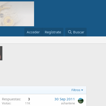
Acceder
Regístrate
Buscar
Filtros
Respuestas
3
30 Sep 2011
Visitas
11K
ashantene