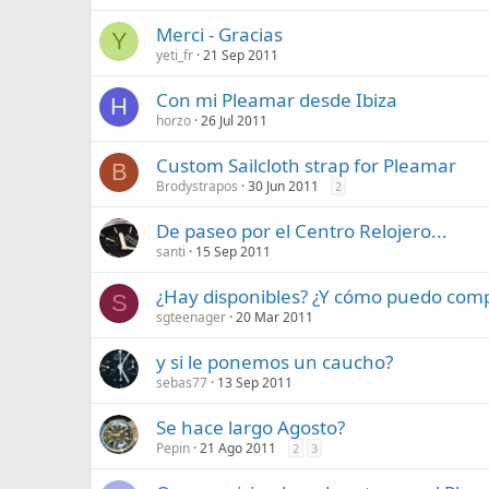
Merci - Gracias
Y
yeti_fr
21 Sep 2011
Con mi Pleamar desde Ibiza
H
horzo
26 Jul 2011
Custom Sailcloth strap for Pleamar
B
Brodystrapos
30 Jun 2011
2
De paseo por el Centro Relojero...
santi
15 Sep 2011
¿Hay disponibles? ¿Y cómo puedo com
S
sgteenager
20 Mar 2011
y si le ponemos un caucho?
sebas77
13 Sep 2011
Se hace largo Agosto?
Pepin
21 Ago 2011
2
3