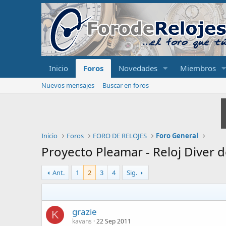
Inicio
Foros
Novedades
Miembros
Nuevos mensajes
Buscar en foros
Inicio
Foros
FORO DE RELOJES
Foro General
Proyecto Pleamar - Reloj Diver d
Ant.
1
2
3
4
Sig.
grazie
K
kavans
22 Sep 2011