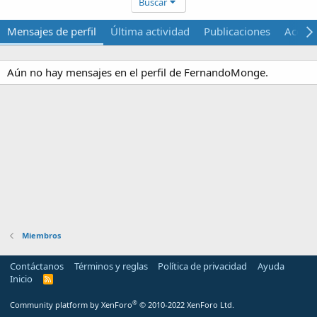
Buscar
Mensajes de perfil
Última actividad
Publicaciones
Acerca
Aún no hay mensajes en el perfil de FernandoMonge.
Miembros
Contáctanos
Términos y reglas
Política de privacidad
Ayuda
Inicio
R
S
S
®
Community platform by XenForo
© 2010-2022 XenForo Ltd.