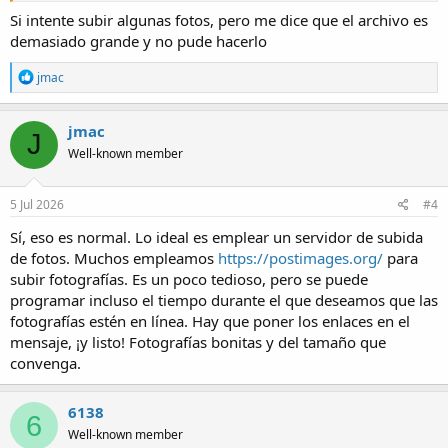
Si intente subir algunas fotos, pero me dice que el archivo es
demasiado grande y no pude hacerlo
R
jmac
e
a
c
jmac
J
t
Well-known member
i
o
n
s
5 Jul 2026
#4
:
Sí, eso es normal. Lo ideal es emplear un servidor de subida
de fotos. Muchos empleamos
https://postimages.org/
para
subir fotografías. Es un poco tedioso, pero se puede
programar incluso el tiempo durante el que deseamos que las
fotografías estén en línea. Hay que poner los enlaces en el
mensaje, ¡y listo! Fotografías bonitas y del tamaño que
convenga.
6138
6
Well-known member