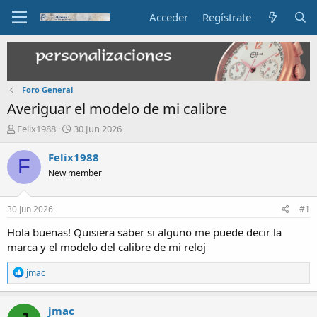
Acceder
Regístrate
Foro General
Averiguar el modelo de mi calibre
I
F
Felix1988
30 Jun 2026
n
e
i
c
Felix1988
F
c
h
New member
i
a
a
d
d
e
30 Jun 2026
#1
o
i
r
n
Hola buenas! Quisiera saber si alguno me puede decir la
d
i
marca y el modelo del calibre de mi reloj
e
c
l
i
R
jmac
t
o
e
e
a
c
m
jmac
t