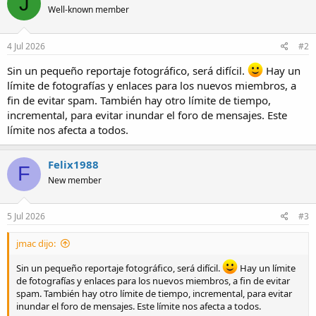
J
a
Well-known member
i
o
n
s
4 Jul 2026
#2
:
Sin un pequeño reportaje fotográfico, será difícil.
Hay un
límite de fotografías y enlaces para los nuevos miembros, a
fin de evitar spam. También hay otro límite de tiempo,
incremental, para evitar inundar el foro de mensajes. Este
límite nos afecta a todos.
Felix1988
F
New member
5 Jul 2026
#3
jmac dijo:
Sin un pequeño reportaje fotográfico, será difícil.
Hay un límite
de fotografías y enlaces para los nuevos miembros, a fin de evitar
spam. También hay otro límite de tiempo, incremental, para evitar
inundar el foro de mensajes. Este límite nos afecta a todos.