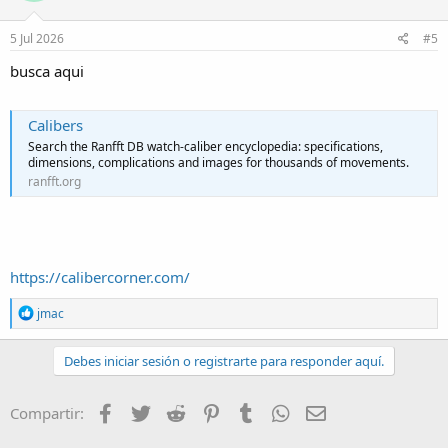
5 Jul 2026
#5
busca aqui
Calibers
Search the Ranfft DB watch-caliber encyclopedia: specifications,
dimensions, complications and images for thousands of movements.
ranfft.org
https://calibercorner.com/
R
jmac
e
a
c
Debes iniciar sesión o registrarte para responder aquí.
t
i
o
Facebook
Twitter
Reddit
Pinterest
Tumblr
WhatsApp
Email
Compartir:
n
s