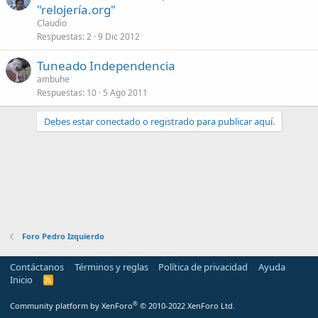
"relojería.org"
Claudio
Respuestas
2
9 Dic 2012
Tuneado Independencia
ambuhe
Respuestas
10
5 Ago 2011
Debes estar conectado o registrado para publicar aquí.
Foro Pedro Izquierdo
Contáctanos
Términos y reglas
Política de privacidad
Ayuda
Inicio
R
S
S
®
Community platform by XenForo
© 2010-2022 XenForo Ltd.