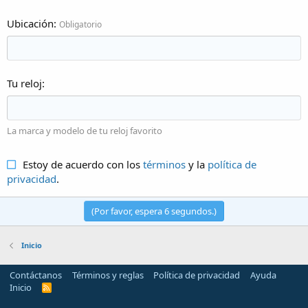
Ubicación
Obligatorio
Tu reloj
La marca y modelo de tu reloj favorito
Estoy de acuerdo con los
términos
y la
política de
privacidad
.
(Por favor, espera
6
segundos.)
Inicio
Contáctanos
Términos y reglas
Política de privacidad
Ayuda
Inicio
R
S
S