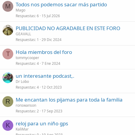
Todos nos podemos sacar más partido
a
M
Mago
d
Respuestas
6
15 Jul 2026
o
PUBLICIDAD NO AGRADABLE EN ESTE FORO
GEAVALL
Respuestas
1
29 Dic 2024
Hola miembros del foro
T
tommycooper
Respuestas
4
7 Ene 2024
un interesante podcast,.
Dr Lobo
Respuestas
4
12 Oct 2023
Me encantan los pijamas para toda la familia
R
ronswanson
Respuestas
2
17 Sep 2023
reloj para un niño gps
K
KaliMar
Respuestas
0
10 Ago 2023