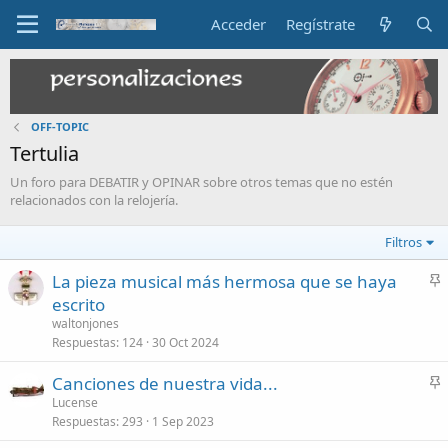
Acceder
Regístrate
OFF-TOPIC
Tertulia
Un foro para DEBATIR y OPINAR sobre otros temas que no estén
relacionados con la relojería.
Filtros
La pieza musical más hermosa que se haya
n
escrito
c
waltonjones
l
Respuestas
124
30 Oct 2024
a
Canciones de nuestra vida...
d
n
Lucense
o
Respuestas
293
1 Sep 2023
c
l