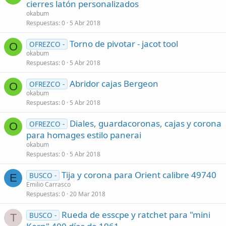
cierres latón personalizados
o
okabum
Respuestas
0
5 Abr 2018
Torno de pivotar - jacot tool
OFREZCO -
O
okabum
Respuestas
0
5 Abr 2018
Abridor cajas Bergeon
OFREZCO -
O
okabum
Respuestas
0
5 Abr 2018
Diales, guardacoronas, cajas y corona
OFREZCO -
O
para homages estilo panerai
okabum
Respuestas
0
5 Abr 2018
Tija y corona para Orient calibre 49740
BUSCO -
E
Emilio Carrasco
Respuestas
0
20 Mar 2018
Rueda de esscpe y ratchet para "mini
BUSCO -
T