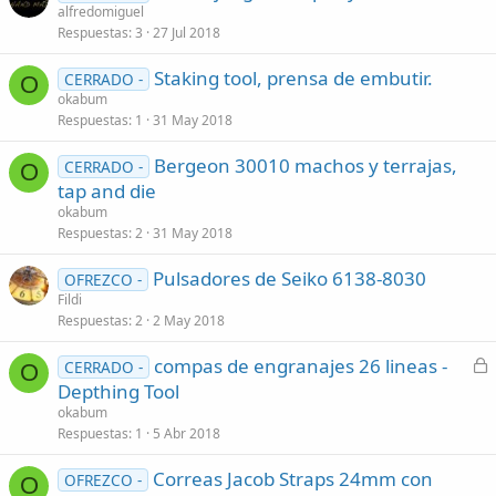
alfredomiguel
Respuestas
3
27 Jul 2018
Staking tool, prensa de embutir.
CERRADO -
O
okabum
Respuestas
1
31 May 2018
Bergeon 30010 machos y terrajas,
CERRADO -
O
tap and die
okabum
Respuestas
2
31 May 2018
Pulsadores de Seiko 6138-8030
OFREZCO -
Fildi
Respuestas
2
2 May 2018
C
compas de engranajes 26 lineas -
CERRADO -
O
e
Depthing Tool
r
okabum
r
Respuestas
1
5 Abr 2018
a
Correas Jacob Straps 24mm con
d
OFREZCO -
O