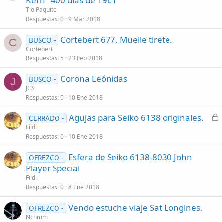
Kern" 400 días de 1961
Tio Paquito
Respuestas
0
9 Mar 2018
Cortebert 677. Muelle tirete.
BUSCO -
C
Cortebert
Respuestas
5
23 Feb 2018
Corona Leónidas
BUSCO -
J
JCS
Respuestas
0
10 Ene 2018
C
Agujas para Seiko 6138 originales.
CERRADO -
e
Fildi
Respuestas
0
10 Ene 2018
r
r
Esfera de Seiko 6138-8030 John
OFREZCO -
a
Player Special
d
Fildi
o
Respuestas
0
8 Ene 2018
Vendo estuche viaje Sat Longines.
OFREZCO -
Nchmm