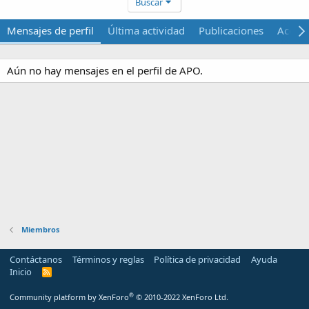
Buscar
Mensajes de perfil
Última actividad
Publicaciones
Acerca
Aún no hay mensajes en el perfil de APO.
Miembros
Contáctanos
Términos y reglas
Política de privacidad
Ayuda
Inicio
R
S
S
®
Community platform by XenForo
© 2010-2022 XenForo Ltd.