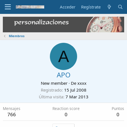
Acceder
Regístrate
Miembros
A
APO
New member
·
De
xxxx
Registrado
15 Jul 2008
Última visita
7 Mar 2013
Mensajes
Reaction score
Puntos
766
0
0